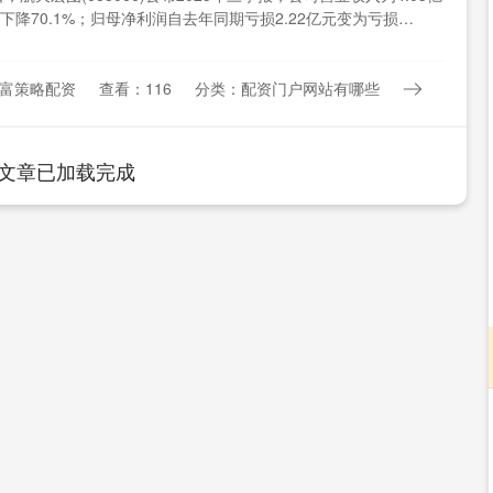
下降70.1%；归母净利润自去年同期亏损2.22亿元变为亏损
富策略配资
查看：116
分类：配资门户网站有哪些
文章已加载完成
沪深300
4635.78
.50%
-22.38
-0.48%