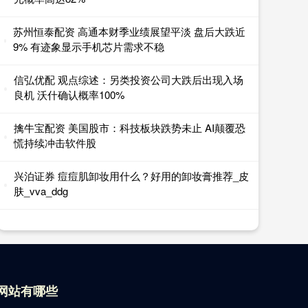
苏州恒泰配资 高通本财季业绩展望平淡 盘后大跌近
9% 有迹象显示手机芯片需求不稳
信弘优配 观点综述：另类投资公司大跌后出现入场
良机 沃什确认概率100%
擒牛宝配资 美国股市：科技板块跌势未止 AI颠覆恐
慌持续冲击软件股
兴泊证券 痘痘肌卸妆用什么？好用的卸妆膏推荐_皮
肤_vva_ddg
网站有哪些