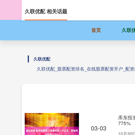
久联优配 相关话题
首页
久联
久联优配
久联优配_股票配资排名_在线股票配资开户_配
库东投
775%
03-03
10月30