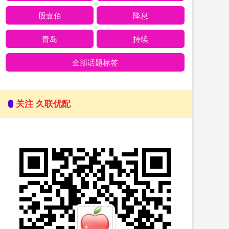
股壹佰
降息
青岛
持续
全部话题标签
关注 久联优配