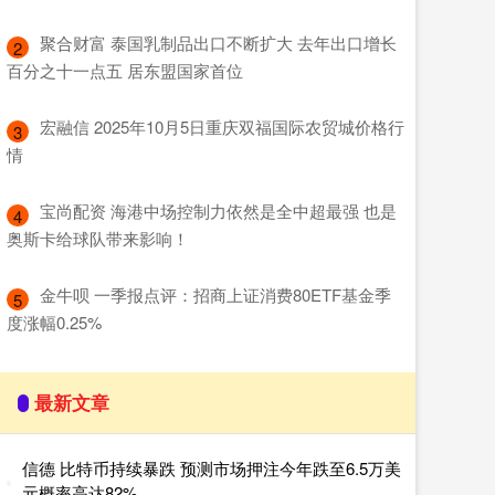
​聚合财富 泰国乳制品出口不断扩大 去年出口增长
2
百分之十一点五 居东盟国家首位
​宏融信 2025年10月5日重庆双福国际农贸城价格行
3
情
​宝尚配资 海港中场控制力依然是全中超最强 也是
4
奥斯卡给球队带来影响！
​金牛呗 一季报点评：招商上证消费80ETF基金季
5
度涨幅0.25%
最新文章
信德 比特币持续暴跌 预测市场押注今年跌至6.5万美
元概率高达82%