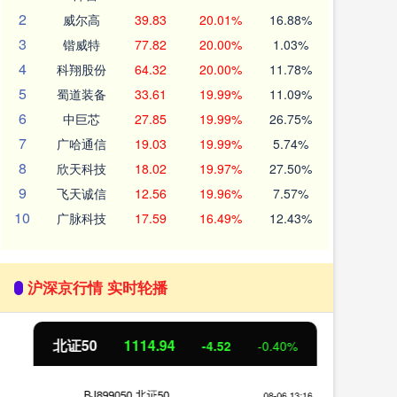
2
威尔高
39.83
20.01%
16.88%
3
锴威特
77.82
20.00%
1.03%
4
科翔股份
64.32
20.00%
11.78%
5
蜀道装备
33.61
19.99%
11.09%
6
中巨芯
27.85
19.99%
26.75%
7
广哈通信
19.03
19.99%
5.74%
8
欣天科技
18.02
19.97%
27.50%
9
飞天诚信
12.56
19.96%
7.57%
10
广脉科技
17.59
16.49%
12.43%
沪深京行情 实时轮播
北证50
1114.94
创
-4.52
-0.40%