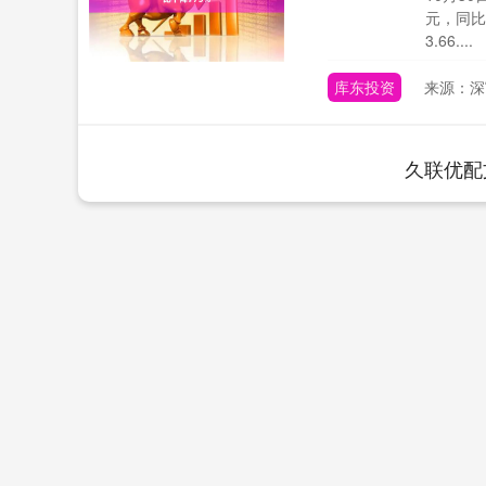
元，同比
3.66....
库东投资
来源：深
久联优配
深证成指
14073.00
37
0.04%
-71.20
-0