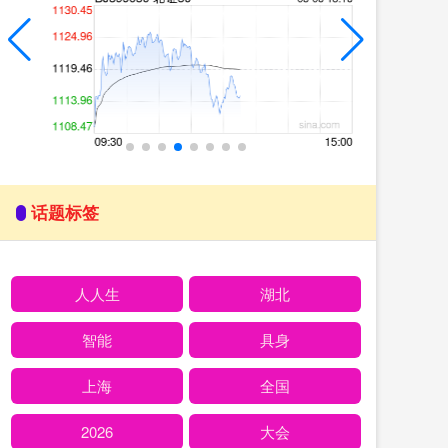
话题标签
人人生
湖北
智能
具身
上海
全国
2026
大会