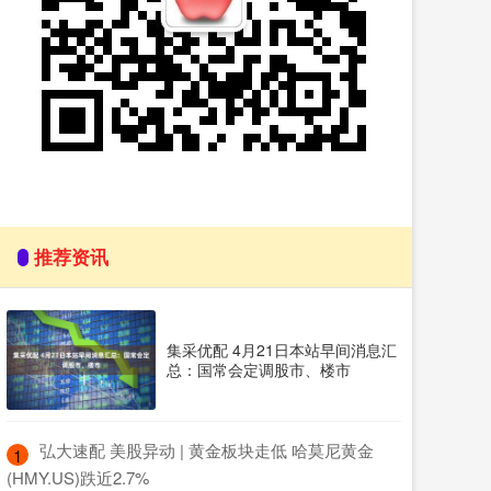
推荐资讯
集采优配 4月21日本站早间消息汇
总：国常会定调股市、楼市
​弘大速配 美股异动 | 黄金板块走低 哈莫尼黄金
1
(HMY.US)跌近2.7%