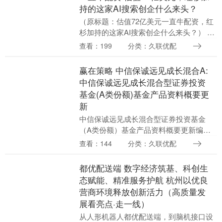
持的这家AI搜索创企什么来头？
（原标题：估值72亿美元一直牛配资，红
杉加持的这家AI搜索创企什么来头？） AI
初创公司Glean近日宣布，其已经完成1.5
查看：199
分类：久联优配
亿美元的融资，估值达72亿美元。这是....
赢在策略 中信保诚远见成长混合A:
中信保诚远见成长混合型证券投资
基金(A类份额)基金产品资料概要更
新
中信保诚远见成长混合型证券投资基金
（A类份额）基金产品资料概要更新编制
日期：2025年05月29日送出日期：2025年
查看：144
分类：久联优配
05月30日本概要提供本基金的重要信息，
是....
都优配送端 数字经济筑基、科创生
态赋能、精准服务护航 杭州以优良
营商环境释放创新活力（高质量发
展看亮点·走一线）
从人形机器人都优配送端，到脑机接口设