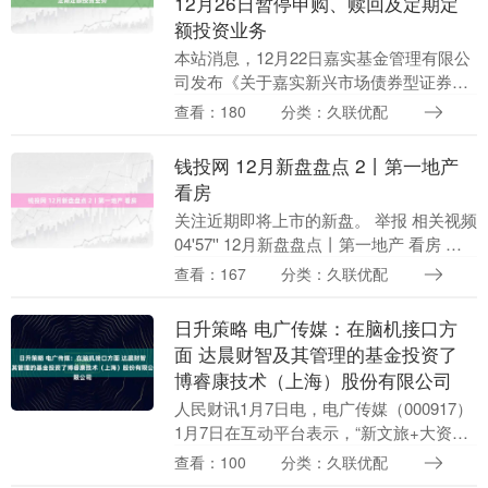
12月26日暂停申购、赎回及定期定
额投资业务
本站消息，12月22日嘉实基金管理有限公
司发布《关于嘉实新兴市场债券型证券投
资基金2025年12月24日至12月26日暂停申
查看：180
分类：久联优配
购、赎回及定期定额投资业务的公
告》。....
钱投网 12月新盘盘点 2丨第一地产
看房
关注近期即将上市的新盘。 举报 相关视频
04'57'' 12月新盘盘点丨第一地产 看房 原
创 65 12-22 15:22 04....
查看：167
分类：久联优配
日升策略 电广传媒：在脑机接口方
面 达晨财智及其管理的基金投资了
博睿康技术（上海）股份有限公司
人民财讯1月7日电，电广传媒（000917）
1月7日在互动平台表示，“新文旅+大资
管”是公司战略发展方向和业务发展重点。
查看：100
分类：久联优配
公司旗下达晨财智管理基金规模近660亿