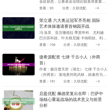
金处获悉，公募基金业绩比较基准要素库
运作说明征求意见稿文件已于近日下发，
查看：93
分类：久联优配
基准库分为一类库和二类库，基准类型分
为宽基指数、行....
荣立通 六大奥运冠军齐亮相 国际
艺术体操邀请赛首钢园开战
冯·洛里、亚历珊德拉·季莫申科、尤利娅·
巴尔苏科娃、叶夫根尼娅·卡纳耶娃、利诺
伊·阿什兰、阿丽娜·卡巴耶娃……11月12
查看：106
分类：久联优配
日，这六位艺术体操奥运会冠军罕见地齐
聚北....
捷希源配资 七律 千古小人（外两
首）
作者：极目楚天舒（湖北） 七律 千古小人
（外两首） 落地黄州死武林，姓秦所为兽
和禽。 莫名加罪害鹏举，卖国求荣舔贼
查看：181
分类：久联优配
金。 制造冤情忠烈惨，做成监管考场森。
贪生一....
启盈优配 佩德里复出在即：巴萨中
场核心重返战场的战术意义与前景
分析