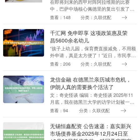
在即将到来的西甲对阵阿拉维斯的比赛
中，巴萨中场核心佩德里的复出引发了众
多球迷和专家的关注。根据西媒《阿斯
查看：148
分类：久联优配
报》的报道，佩德里预计将在本场比赛中
出场约15分钟，这对....
千汇网 免申即享 这项政策惠及荣
昌5600余名幼儿
“孩子上幼儿园，保育费直接减免，不用额
外申请，真是太方便了！”近日，市民李女
士算起这笔“教育账”时满脸笑意。她的孩
查看：206
分类：久联优配
子在荣昌区一所民办幼儿园就读，按照政
策，参照同....
龙信金融 在德黑兰亲历城市危机，
伊朗人真的需要换个活法了
文：奇史怪谈 编辑：奇史怪谈 2025年11
月底，我在德黑兰大学的访学计划被一
场“强制长假”打断。 原本该去上课的早
查看：94
分类：久联优配
上，学校通知弹出来，“居家网课延长，复
课时间....
无锡恒鑫配资 公告速递：嘉实新兴
市场债券基金2025年12月24日至