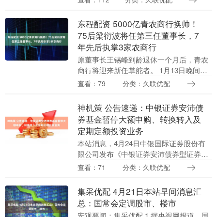
品格于一身的体育明星，凭借各自鲜明特
质，在“岳....
东程配资 5000亿青农商行换帅！
75后梁衍波将任第三任董事长，7
年先后执掌3家农商行
原董事长王锡峰到龄退休一个月后，青农
商行将迎来新任掌舵者。 1月13日晚间，
青农商行（002958.SZ）召开董事会，提
查看：79
分类：久联优配
名梁衍波为第五届董事会执行董事候选
人。 ....
神机策 公告速递：中银证券安沛债
券基金暂停大额申购、转换转入及
定期定额投资业务
本站消息，4月24日中银国际证券股份有
限公司发布《中银证券安沛债券型证券投
资基金暂停大额申购、转换转入及定期定
查看：71
分类：久联优配
额投资业务的公告》。公告中提示神机
策，为保护基金份....
集采优配 4月21日本站早间消息汇
总：国常会定调股市、楼市
宏观要闻：集采优配 1.据央视网报道，国