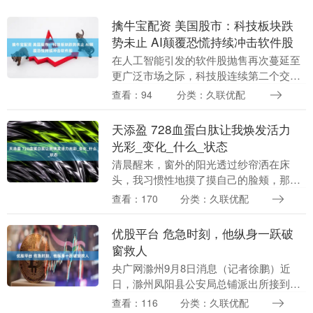
擒牛宝配资 美国股市：科技板块跌
势未止 AI颠覆恐慌持续冲击软件股
在人工智能引发的软件股抛售再次蔓延至
更广泛市场之际，科技股连续第二个交易
日大幅下挫。 纳斯达克100指数收跌
查看：94
分类：久联优配
1.8%，连续第二日走低，创下去年10月以
来最大两日....
天添盈 728血蛋白肽让我焕发活力
光彩_变化_什么_状态
清晨醒来，窗外的阳光透过纱帘洒在床
头，我习惯性地摸了摸自己的脸颊，那种
久违的柔软触感让我愣了一下。镜子里的
查看：170
分类：久联优配
自己，眼神似乎比从前明亮了些，连同事
也半开玩笑地问："....
优股平台 危急时刻，他纵身一跃破
窗救人
央广网滁州9月8日消息（记者徐鹏）近
日，滁州凤阳县公安局总铺派出所接到
110紧急指令：总铺镇鹿塘村一车辆不慎
查看：116
分类：久联优配