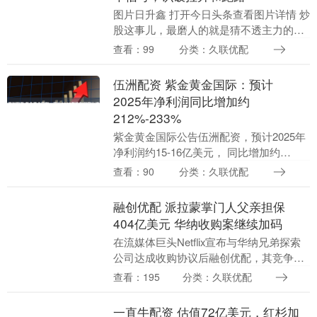
图片日升鑫 打开今日头条查看图片详情 炒
股这事儿，最磨人的就是猜不透主力的心
思。我见过太多散户，看着日线红彤彤的
查看：99
分类：久联优配
就冲进去，结果隔天就被闷杀；也有人拿
着看似要涨的....
伍洲配资 紫金黄金国际：预计
2025年净利润同比增加约
212%-233%
紫金黄金国际公告伍洲配资，预计2025年
净利润约15-16亿美元， 同比增加约
212%-233%；报告期矿产金产量同比增加
查看：90
分类：久联优配
至约46.5吨，集团提出2026年度矿....
融创优配 派拉蒙掌门人父亲担保
404亿美元 华纳收购案继续加码
在流媒体巨头Netflix宣布与华纳兄弟探索
公司达成收购协议后融创优配，其竞争对
手派拉蒙全球并未放弃竞购努力，提出总
查看：195
分类：久联优配
价约1080亿美元的全现金收购要约。近
日，派....
一直牛配资 估值72亿美元，红杉加