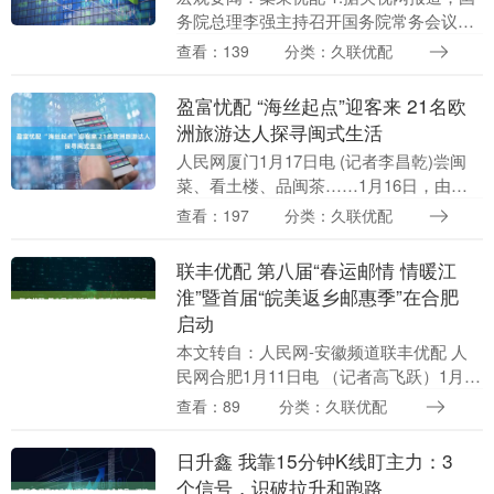
务院总理李强主持召开国务院常务会议，
研究稳就业稳经济推动高质量发展的若干
查看：139
分类：久联优配
举措。会议指出，要稳定外贸外资发展，
一业一策、一....
盈富忧配 “海丝起点”迎客来 21名欧
洲旅游达人探寻闽式生活
人民网厦门1月17日电 (记者李昌乾)尝闽
菜、看土楼、品闽茶……1月16日，由文
化和旅游部国际交流与合作局主办、福建
查看：197
分类：久联优配
省文化和旅游厅协办的“探寻闽式生活·感
知美丽....
联丰优配 第八届“春运邮情 情暖江
淮”暨首届“皖美返乡邮惠季”在合肥
启动
本文转自：人民网-安徽频道联丰优配 人
民网合肥1月11日电 （记者高飞跃）1月10
日联丰优配 ，第八届“春运邮情 情暖江
查看：89
分类：久联优配
淮”暨首届“皖美返乡邮惠季”关爱务工创
业....
日升鑫 我靠15分钟K线盯主力：3
个信号，识破拉升和跑路