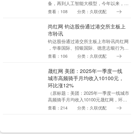
备，再到人工智能大模型，今年以来，一
批来自浙江杭州的科创成果频上热搜。从
查看：108
分类：久联优配
城西科创大走廊到西湖区环大学创新生态
圈，再到钱塘江对....
尚红网 钧达股份通过港交所主板上
市聆讯
钧达股份通过港交所主板上市聆讯尚红网
，华泰国际、招银国际、德意志银行为其
联席保荐人。 钧达股份是领先的专业光伏
查看：106
分类：久联优配
电池制造商。持续专注于高效光伏电池的
研发、生产和....
晟红网 美团：2025年一季度一线
城市高频骑手月均收入10100元，
环比涨12%
（原标题：美团：2025年一季度一线城市
高频骑手月均收入10100元晟红网，环比
涨12%） 本文来源：时代财经 5月26日，
查看：214
分类：久联优配
美团披露2025年一季度骑手收入情况....