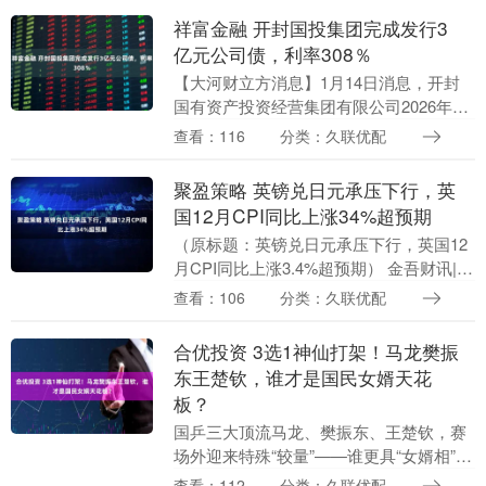
元....
祥富金融 开封国投集团完成发行3
亿元公司债，利率308％
【大河财立方消息】1月14日消息，开封
国有资产投资经营集团有限公司2026年面
向专业投资者非公开发行公司债券（第一
查看：116
分类：久联优配
期）已完成发行，将于1月15日起在上交
所挂牌交....
聚盈策略 英镑兑日元承压下行，英
国12月CPI同比上涨34%超预期
（原标题：英镑兑日元承压下行，英国12
月CPI同比上涨3.4%超预期） 金吾财讯|英
镑兑日元汇率在周三延续前一日回调走
查看：106
分类：久联优配
势，欧洲时段交投于212.20-212.1....
合优投资 3选1神仙打架！马龙樊振
东王楚钦，谁才是国民女婿天花
板？
国乒三大顶流马龙、樊振东、王楚钦，赛
场外迎来特殊“较量”——谁更具“女婿相”成
为网友热议焦点。这三位集颜值、实力与
查看：112
分类：久联优配