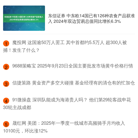
东信证券 中东欧14国已有126种农食产品获准
入 2024年双边贸易总值同比增长6.3%
​魔投网 这国逾50万人罢工 其中首都约5.5万人 超300人被
1
捕！发生了什么？
​9688策略宝 2025年9月23日全国主要批发市场黄牛价格行情
2
​信捷策路 黄金资产多空大碰撞 基金经理有的清仓有的忙加仓
3
​91微操盘 深圳队能成为海港贵人吗？ 他们第29轮客战申花
4
30轮主战成都
​晟红网 美团：2025年一季度一线城市高频骑手月均收入
5
10100元，环比涨12%