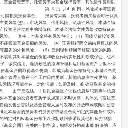
）。基金管理费率、托管费率为基金现行费率，其他运作费用以
算。 第 3 页 共4 页 四、风险揭示与重要
者可能损失投资本金。 投资有风险，投资者购买基金时应认真
主要风险包括：市场风险、信用风险、流动性风险、本基金特
财产投资运营过程中的增值税、本基金法律文件风险收益特征表
他风险。 其中，本基金特有风险包括：（1）国债期货投资风
内不能赎回基金份额的风险、（4）证券经纪商交易结算模式的风
算等服务的外包风险、 （6）受到强制赎回等相应措施的风险。
不表明其对本基金的价值和收益作出实质性判断或保证，也不
守、诚实信用、谨慎勤勉的原则管理和运用基金财产，但不保
自依基金合同取得基金份额，即成为基金份额持有人和基金合同
基金管理人将在三个工作日内更新，其他信息发生变更的， 基
实际情况可能存在一定的滞后，如需及时、准 确获取基金的相
等。 出于反洗钱、非居民金融账户涉税信息尽职调查与信息
购买本基金的投资者资质予以规定并不时调整，具体见《富达基
金份额发售公告以及基金管理人届时发布的开放申购或赎回公告
再满足本基金的投资者资质要求或基金合同约定的其他条件或出
的约定对相应基金份额予以强制赎回或采取其他相 应控制措
《基金合同》有关的一切争议，如经友好协商未能 解决的，应