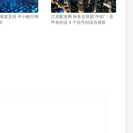
多维度支持 中小银行增
江苏配资网 秋冬交替易“中招”！亚
影
甲炎的这 4 个信号别误当感冒