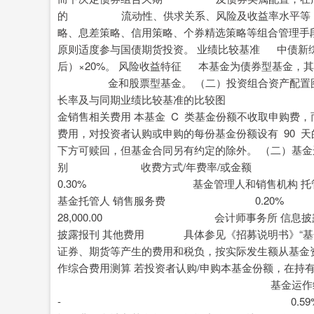
的 流动性、供求关系、风险及收益率水平等
略、息差策略、信用策略、个券精选策略
原则适度参与国债期货投资。 业绩比较基准 中债新综
后）×20%。 风险收益特征 本基金为债券型基金，
金和股票型基金。 （二）投资组合资产配置图表/区
长率及与同期业绩比较基准的比较图 第 2 
金销售相关费用 本基金 C 类基金份额不收取申购费
费用，对投资者认购或申购的每份基金份额设有 90 
下方可赎回，但基金合同另有约定的除外。 （二）基金
别 收费方式/年费率/
0.30% 基金管理人和
基金托管人 销售服务费 
28,000.00 会计师事务所
披露报刊 其他费用 具体参见《招募说明书》
证券、期货等产生的费用和税负，按实际发生额从基金资
作综合费用测算 若投资者认购/申购本基金份额，在持
基金运作综合费率（
- 0.59% 注：基金运作综