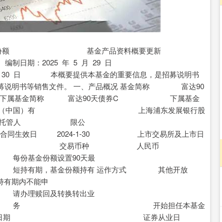
沪深300
4694.44
.42%
43.13
0.93%
 C 类份额 基金产品资料概要更新
5 月 29 日
日 本概要提供本基金的重要信息，是招募说明书
说明书等销售文件。 一、产品概况 基金简称 富达90
属基金简称 富达90天债券C 下属基金
金管理（中国）有 上海浦东发展银行股
托管人 限公
024-1-30 上市交易所及上市日
券型 交易币种 人民币
置90天最
有 运作方式 其他开放
内不能申
换转出业
担任本基金
的日期 证券从业日