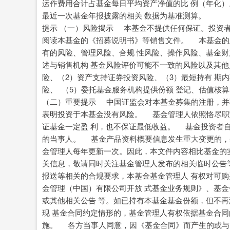
运作费用合计占基金每日平均资产净值的比 例（年化
最近一次基金年报披露的相关 数据为基准测
提示 （一）风险揭示 本基金不提供任何保证。投资
阅读本基金的《招募说明书》等销售文件。 本基金的
有的风险、管理风险、合规 性风险、操作风险、基金
述与销售机构 基金风险评价可能不一致的风险以及其
险、（2）资产支持证券投资风险、（3）最短持有 期
险、 （5）委托基金服务机构提供份额 登记、估值核
（二）重要提示 中国证监会对本基金募集的注册，并
表明投资于本基金没有风险。 基金管理人依照恪尽职
证基金一定盈 利，也不保证最低收益。 基金投资者
的当事人。 基金产品资料概要信息发生重大变更的，
金管理人每年更新一次。因此，本文件内容相比基金的
关信息，敬请同时关注基金管理人发布的相关临时公告
报送等相关的合规要求，本基金基金管理人 有权对可
金管理（中国）有限公司开放 式基金业务规则》、基
或其他相关公告 等。如已持有本基金基金份额，但不
现 基金合同约定情形的，基金管理人有权依据基金合同
施。 各方当事人同意，因《基金合同》而产生的或与