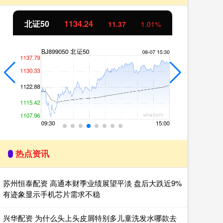
北证50
1134.24
创
11.37
1.01%
热点资讯
苏州恒泰配资 高通本财季业绩展望平淡 盘后大跌近9%
有迹象显示手机芯片需求不稳
兴华配资 为什么头上头皮屑特别多儿童洗发水哪款去