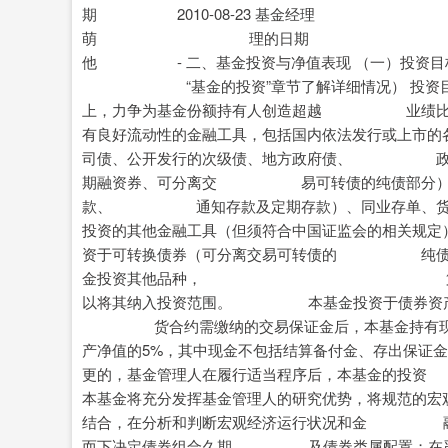
期 2010-08-23 基
萌 理的日期 证券从业日
他 - 二、基金投资与净值表现 （一）投资目标
“基金的投资”章节了解详细情况） 投资目
上，力争为基金份额持有人创造超越 业绩比较
有良好流动性的金融工具，包括国内依法发行或上
司债、公开发行的次级债、地方政府债、 政府支
期融资券、可分离交 易可转债的纯债部分）、资
款、 通知存款及定期存款）、同业存单、货
投资的其他金融工具（但须符合中国证监会的相关
资于可转换债券（可分离交易可转债的 纯债部分
金投资其他品种， 第 1 页 共
以将其纳入投资范围。 本基金投资于债券资产的
货合约需缴纳的交易保证金后，本基金持有现
产净值的5%，其中现金不包括结算备付金、存出
更的，基金管理人在履行适当程序后，本基金的投
本基金将充分发挥基金管理人的研究优势，将规范
结合，在分析和判断宏观经济运行状况和金 融市
而下决定债券组合久期 及债券类属配置；在严谨