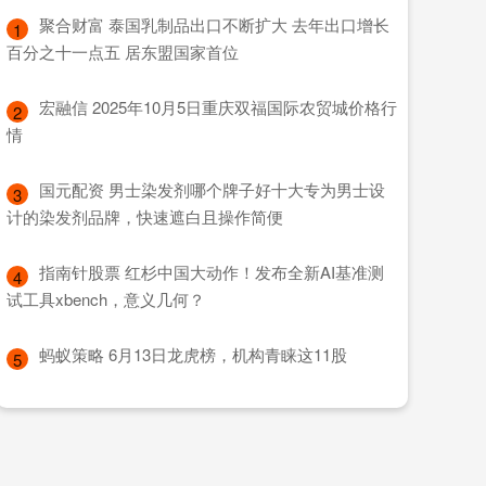
​聚合财富 泰国乳制品出口不断扩大 去年出口增长
1
百分之十一点五 居东盟国家首位
​宏融信 2025年10月5日重庆双福国际农贸城价格行
2
情
​国元配资 男士染发剂哪个牌子好十大专为男士设
3
计的染发剂品牌，快速遮白且操作简便
​指南针股票 红杉中国大动作！发布全新AI基准测
4
试工具xbench，意义几何？
​蚂蚁策略 6月13日龙虎榜，机构青睐这11股
5