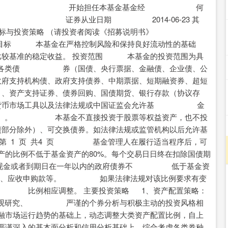
金经理 开始担任本基金基金经 何
期 2014-06-23 其
与投资策略 （请投资者阅读《招募说明书》
标 本基金在严格控制风险和保持良好流动性的基础
基准的稳定收益。 投资范围 本基金的投资范围为具
市的各类债 券（国债、央行票据、金融债、企业债、公
持机构债、政府支持债券、中期票据、短期融资券、超短
产支持证券、债券回购、国债期货、银行存款（协议存
币市场工具以及法律法规或中国证监会允许基 金
规定）。 本基金不直接投资于股票等权益资产，也不投
除外）、可交换债券。如法律法规或监管机构以后允许基
4 页 基金管理人在履行适当程序后，可
比例不低于基金资产的80%。每个交易日日终在扣除国债期
金或者到期日在一年以内的政府债券不 低于基金资
保证金、应收申购款等。 如果法律法规对该比例要求有变
资 比例相应调整。 主要投资策略 1、资产配置策略：
的宏观研究、 严谨的个券分析与积极主动的投资风格相
场运行趋势的基础上，动态调整大类资产配置比例，自上
深入的基本面分析和信用分析基础上，综合考虑各类券种