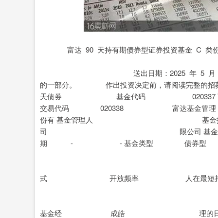
深证成指
14311.01
.68
1.02%
200.89
1
富达 90 天持有期债券型证券投资基金
编制日期：2025 年 
送出日期：2025 年 5 月 30 
的一部分。 作出投资决定前，请阅读完整的招募
天债券 基金代码 020337 下
交易代码 020338 富达基
份有 基金管理人 基金
司 限公司 基金合同生效日 2
期 - - 基金类型 债
每份基金份额设
短持有期，基金份额持
式 开放频率 人在最短持有期
请办理赎回及转
务 开始
基金经 成皓 理