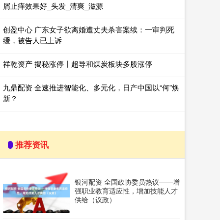
屑止痒效果好_头发_清爽_滋源
创盈中心 广东女子欲离婚遭丈夫杀害案续：一审判死
缓，被告人已上诉
祥乾资产 揭秘涨停丨超导和煤炭板块多股涨停
九鼎配资 全速推进智能化、多元化，日产中国以“何”焕
新？
推荐资讯
银河配资 全国政协委员热议——增
强职业教育适应性，增加技能人才
供给（议政）