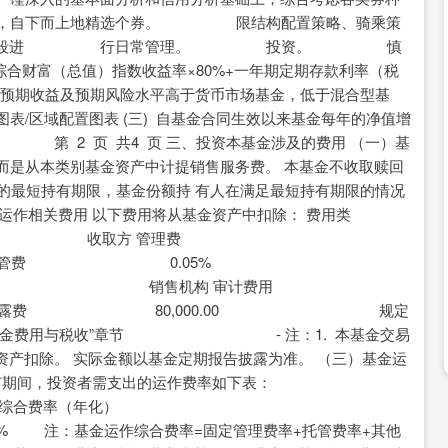
，自下而上地精选个券。 限结构配置策略、骑乘策
等组合管理手段进 行日常管理。 投资。 慎
合财富（总值）指数收益率×80%+一年期定期存款利率（税
其预期收益及预期风险水平高于货币市场基金，低于混合型基
域配置图表 (三) 自基金合同生效以来基金每年的净值增
页 共4 页 三、投资本基金涉及的费用 （一）基
，而是从本类别基金资产中计提销售服务费。 本基金不收取赎回
天的最短持有期限，基金份额持 有人在满足最短持有期限的情况
运作相关费用 以下费用将从基金资产中扣除： 费用类
或金额 收取方 管理费
销售机构 托管费 0.05%
0.20% 销售机构 审计费用
 信息披露费 80,000.00 规定
“基金费用与税收”章节 - 注：1. 本基金交易
产扣除。 实际金额以基金定期报告披露为准。 （三）基金运
有期间，投资者需支出的运作费率如下表：
年化）
合费率=固定管理费率+托管费率+其他