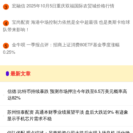
​宏融信 2025年10月5日重庆双福国际农贸城价格行情
3
​宝尚配资 海港中场控制力依然是全中超最强 也是奥斯卡给球
4
队带来影响！
​金牛呗 一季报点评：招商上证消费80ETF基金季度涨幅
5
0.25%
最新文章
信德 比特币持续暴跌 预测市场押注今年跌至6.5万美元概率高
达82%
苏州恒泰配资 高通本财季业绩展望平淡 盘后大跌近9% 有迹象
显示手机芯片需求不稳
信弘优配 观点综述：另类投资公司大跌后出现入场良机 沃什确