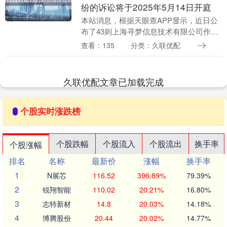
纷的诉讼将于2025年5月14日开庭
本站消息，根据天眼查APP显示，近日公
布了43则上海寻梦信息技术有限公司作为
被告/被上诉人的开庭公告，案由为网络服
查看：135
分类：久联优配
务合同纠纷GGV纪源资本，开庭日期为
2025年....
久联优配文章已加载完成
个股实时涨跌榜
个股跌幅
个股流入
个股流出
换手率
个股涨幅
排名
名称
最新价
涨幅
换手率
1
N展芯
116.52
396.89%
79.39%
2
锐翔智能
110.02
20.21%
16.80%
3
志特新材
14.8
20.03%
14.18%
4
博腾股份
20.44
20.02%
14.77%