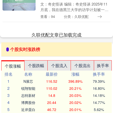
文：奇史怪谈 编辑：奇史怪谈 2025年11
月底，我在德黑兰大学的访学计划被一
场“强制长假”打断。 原本该去上课的早
查看：94
分类：久联优配
上，学校通知弹出来，“居家网课延长，复
课时间....
久联优配文章已加载完成
个股实时涨跌榜
个股跌幅
个股流入
个股流出
换手率
个股涨幅
排名
名称
最新价
涨幅
换手率
1
N展芯
116.52
396.89%
79.39%
2
锐翔智能
110.02
20.21%
16.80%
3
志特新材
14.8
20.03%
14.18%
4
博腾股份
20.44
20.02%
14.77%
5
近岸蛋白
46.72
20.01%
5.62%