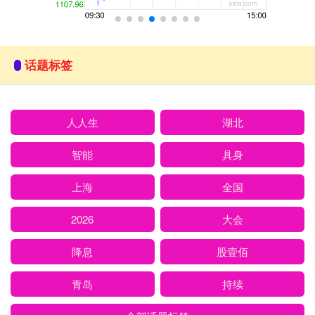
话题标签
人人生
湖北
智能
具身
上海
全国
2026
大会
降息
股壹佰
青岛
持续