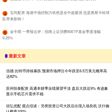
​宝尚配资 海港中场控制力依然是全中超最强 也是奥斯卡给球
4
队带来影响！
​金牛呗 一季报点评：招商上证消费80ETF基金季度涨幅
5
0.25%
最新文章
信德 比特币持续暴跌 预测市场押注今年跌至6.5万美元概率高
达82%
苏州恒泰配资 高通本财季业绩展望平淡 盘后大跌近9% 有迹象
显示手机芯片需求不稳
信弘优配 观点综述：另类投资公司大跌后出现入场良机 沃什确
认概率100%