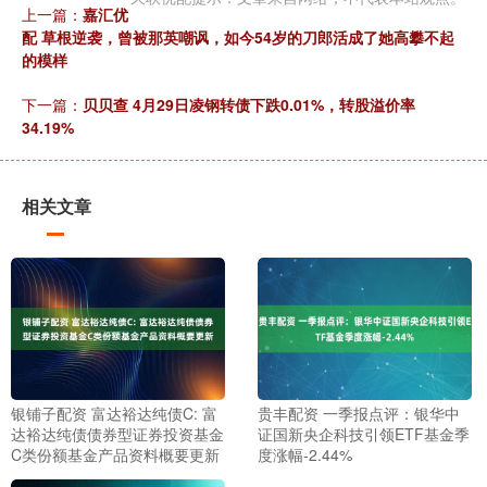
上一篇：
嘉汇优
配 草根逆袭，曾被那英嘲讽，如今54岁的刀郎活成了她高攀不起
的模样
下一篇：
贝贝查 4月29日凌钢转债下跌0.01%，转股溢价率
34.19%
相关文章
银铺子配资 富达裕达纯债C: 富
贵丰配资 一季报点评：银华中
达裕达纯债债券型证券投资基金
证国新央企科技引领ETF基金季
C类份额基金产品资料概要更新
度涨幅-2.44%