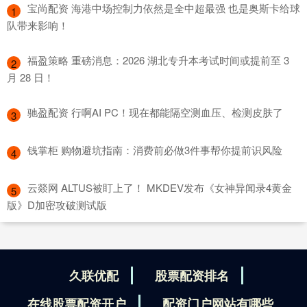
​宝尚配资 海港中场控制力依然是全中超最强 也是奥斯卡给球
1
队带来影响！
​福盈策略 重磅消息：2026 湖北专升本考试时间或提前至 3
2
月 28 日！
​驰盈配资 行啊AI PC！现在都能隔空测血压、检测皮肤了
3
​钱掌柜 购物避坑指南：消费前必做3件事帮你提前识风险
4
​云燚网 ALTUS被盯上了！ MKDEV发布《女神异闻录4黄金
5
版》D加密攻破测试版
久联优配
股票配资排名
在线股票配资开户
配资门户网站有哪些