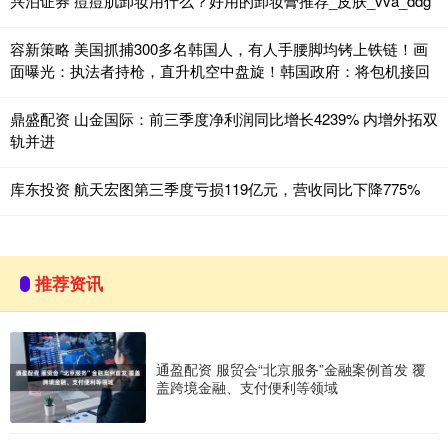
兴泊证券 痘痘肌卸妆用什么？好用的卸妆膏推荐_皮肤_vva_ddg
容新策略 美国抓捕300多名韩国人，有人手腰脚均铐上铁链！画
面曝光：执法者持枪，直升机空中盘旋！韩国政府：将包机接回
鼎盛配资 山金国际：前三季度净利润同比增长4239% 内增外拓双
轨并进
库东投资 航天宏图第三季度亏损119亿元，营收同比下降775%
推荐资讯
通盈配资 服贸会“北京服务”金融案例首发 覆
盖跨境金融、支付便利等领域