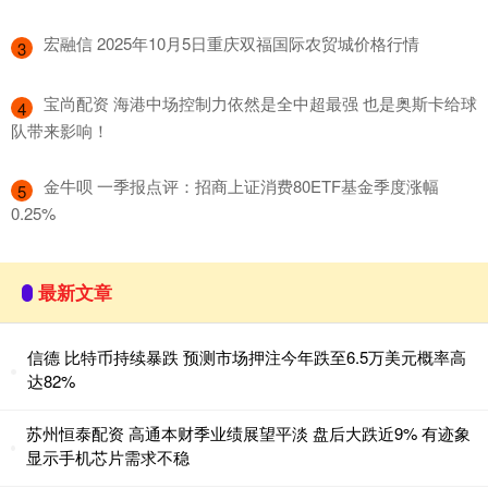
​宏融信 2025年10月5日重庆双福国际农贸城价格行情
3
​宝尚配资 海港中场控制力依然是全中超最强 也是奥斯卡给球
4
队带来影响！
​金牛呗 一季报点评：招商上证消费80ETF基金季度涨幅
5
0.25%
最新文章
信德 比特币持续暴跌 预测市场押注今年跌至6.5万美元概率高
达82%
苏州恒泰配资 高通本财季业绩展望平淡 盘后大跌近9% 有迹象
显示手机芯片需求不稳