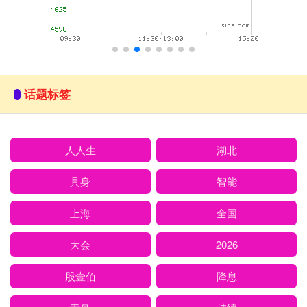
话题标签
人人生
湖北
具身
智能
上海
全国
大会
2026
股壹佰
降息