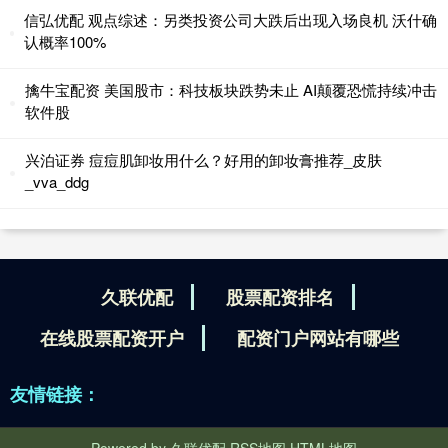
信弘优配 观点综述：另类投资公司大跌后出现入场良机 沃什确
认概率100%
擒牛宝配资 美国股市：科技板块跌势未止 AI颠覆恐慌持续冲击
软件股
兴泊证券 痘痘肌卸妆用什么？好用的卸妆膏推荐_皮肤
_vva_ddg
久联优配
股票配资排名
在线股票配资开户
配资门户网站有哪些
友情链接：
Powered by
久联优配
RSS地图
HTML地图