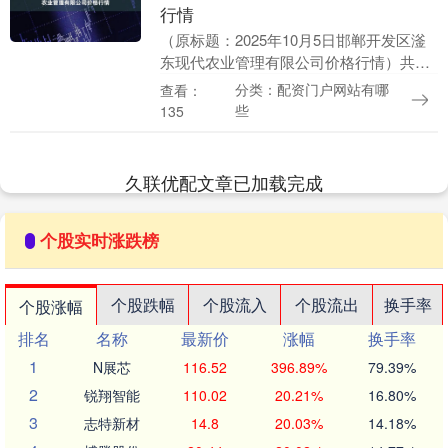
行情
（原标题：2025年10月5日邯郸开发区滏
东现代农业管理有限公司价格行情）共享
财富 品种 最高价 最低价 大宗价 花生 4.00
分类：配资门户网站有哪
查看：
3.40 3.80 大白菜 1....
些
135
久联优配文章已加载完成
个股实时涨跌榜
个股跌幅
个股流入
个股流出
换手率
个股涨幅
排名
名称
最新价
涨幅
换手率
1
N展芯
116.52
396.89%
79.39%
2
锐翔智能
110.02
20.21%
16.80%
3
志特新材
14.8
20.03%
14.18%