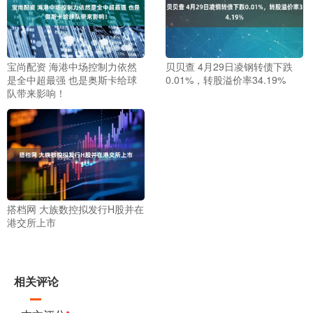
宝尚配资 海港中场控制力依然
贝贝查 4月29日凌钢转债下跌
是全中超最强 也是奥斯卡给球
0.01%，转股溢价率34.19%
队带来影响！
搭档网 大族数控拟发行H股并在
港交所上市
相关评论