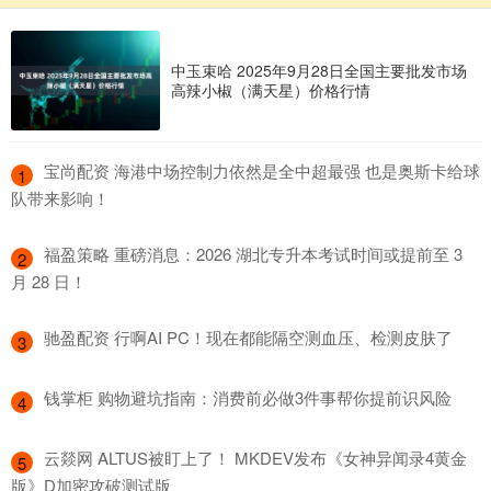
中玉束哈 2025年9月28日全国主要批发市场
高辣小椒（满天星）价格行情
​宝尚配资 海港中场控制力依然是全中超最强 也是奥斯卡给球
1
队带来影响！
​福盈策略 重磅消息：2026 湖北专升本考试时间或提前至 3
2
月 28 日！
​驰盈配资 行啊AI PC！现在都能隔空测血压、检测皮肤了
3
​钱掌柜 购物避坑指南：消费前必做3件事帮你提前识风险
4
​云燚网 ALTUS被盯上了！ MKDEV发布《女神异闻录4黄金
5
版》D加密攻破测试版