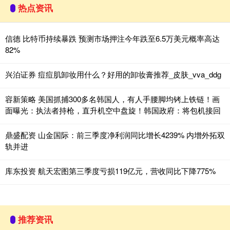
热点资讯
信德 比特币持续暴跌 预测市场押注今年跌至6.5万美元概率高达
82%
兴泊证券 痘痘肌卸妆用什么？好用的卸妆膏推荐_皮肤_vva_ddg
容新策略 美国抓捕300多名韩国人，有人手腰脚均铐上铁链！画
面曝光：执法者持枪，直升机空中盘旋！韩国政府：将包机接回
鼎盛配资 山金国际：前三季度净利润同比增长4239% 内增外拓双
轨并进
库东投资 航天宏图第三季度亏损119亿元，营收同比下降775%
推荐资讯