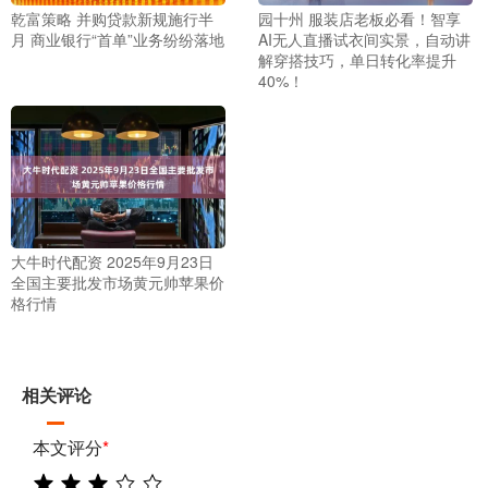
乾富策略 并购贷款新规施行半
园十州 服装店老板必看！智享
月 商业银行“首单”业务纷纷落地
AI无人直播试衣间实景，自动讲
解穿搭技巧，单日转化率提升
40%！
大牛时代配资 2025年9月23日
全国主要批发市场黄元帅苹果价
格行情
相关评论
本文评分
*