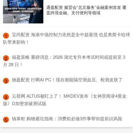
通盈配资 服贸会“北京服务”金融案例首发 覆
盖跨境金融、支付便利等领域
​宝尚配资 海港中场控制力依然是全中超最强 也是奥斯卡给球
1
队带来影响！
​福盈策略 重磅消息：2026 湖北专升本考试时间或提前至 3
2
月 28 日！
​驰盈配资 行啊AI PC！现在都能隔空测血压、检测皮肤了
3
​云燚网 ALTUS被盯上了！ MKDEV发布《女神异闻录4黄金
4
版》D加密攻破测试版
​钱掌柜 购物避坑指南：消费前必做3件事帮你提前识风险
5