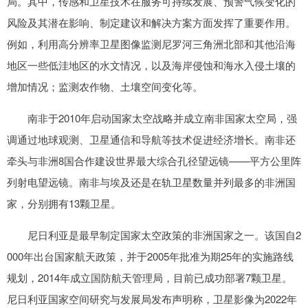
局。其中，传感和卫星技术在服务可持续发展、预警气候变化的
风险及其潜在影响、制定建议和解决方案方面发挥了重要作用。
例如，利用高分辨率卫星图像监测尼罗河三角洲北部和其他沿海
地区一些低洼地区的水文情况，以及海岸侵蚀和海水入侵土壤的
增加情况；监测农作物、土壤空间变化等。
南非于2010年启动国家太空战略并成立南非国家太空局，强
调通过地球观测、卫星通信和导航等技术促进经济增长。南非还
牵头与非洲8国合作建设世界最大综合孔径望远镜——平方公里阵
列射电望远镜。南非与埃及还是在轨卫星数量并列最多的非洲国
家，分别拥有13颗卫星。
尼日利亚是最早制定国家太空政策的非洲国家之一。该国自2
000年出台国家航天政策，并于2005年批准为期25年的实施路线
规划，2014年成立国防航天管理局，目前已成功部署7颗卫星。
尼日利亚国家空间研究与发展局发布声明称，卫星影像为2022年