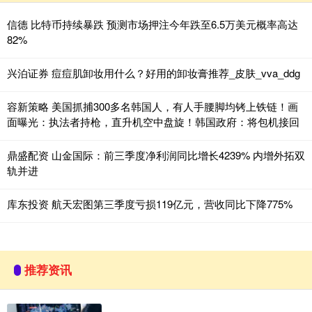
信德 比特币持续暴跌 预测市场押注今年跌至6.5万美元概率高达
82%
兴泊证券 痘痘肌卸妆用什么？好用的卸妆膏推荐_皮肤_vva_ddg
容新策略 美国抓捕300多名韩国人，有人手腰脚均铐上铁链！画
面曝光：执法者持枪，直升机空中盘旋！韩国政府：将包机接回
鼎盛配资 山金国际：前三季度净利润同比增长4239% 内增外拓双
轨并进
库东投资 航天宏图第三季度亏损119亿元，营收同比下降775%
推荐资讯