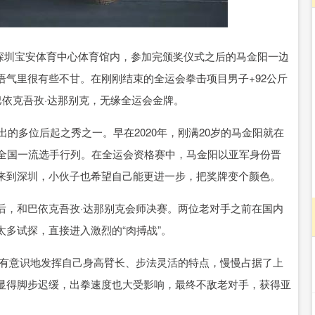
94.44
北证50
1134.24
43.13
0.93%
午，深圳宝安体育中心体育馆内，参加完颁奖仪式之后的马金阳一边
气里很有些不甘。在刚刚结束的全运会拳击项目男子+92公斤
巴依克吾孜·达那别克，无缘全运会金牌。
出的多位后起之秀之一。早在2020年，刚满20岁的马金阳就在
身全国一流选手行列。在全运会资格赛中，马金阳以亚军身份晋
来到深圳，小伙子也希望自己能更进一步，把奖牌变个颜色。
后，和巴依克吾孜·达那别克会师决赛。两位老对手之前在国内
多试探，直接进入激烈的“肉搏战”。
，有意识地发挥自己身高臂长、步法灵活的特点，慢慢占据了上
显得脚步迟缓，出拳速度也大受影响，最终不敌老对手，获得亚