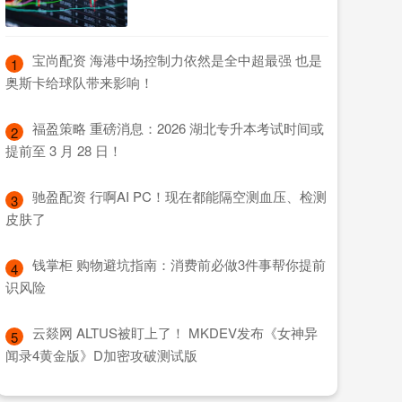
​宝尚配资 海港中场控制力依然是全中超最强 也是
1
奥斯卡给球队带来影响！
​福盈策略 重磅消息：2026 湖北专升本考试时间或
2
提前至 3 月 28 日！
​驰盈配资 行啊AI PC！现在都能隔空测血压、检测
3
皮肤了
​钱掌柜 购物避坑指南：消费前必做3件事帮你提前
4
识风险
​云燚网 ALTUS被盯上了！ MKDEV发布《女神异
5
闻录4黄金版》D加密攻破测试版