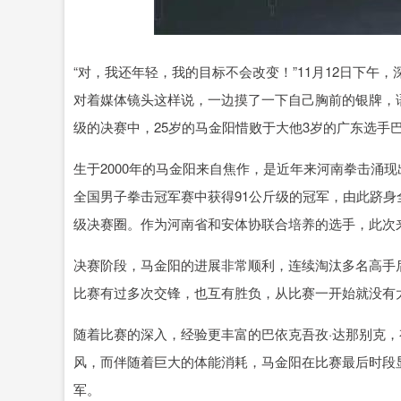
指
14311.01
沪深300
46
200.89
1.42%
“对，我还年轻，我的目标不会改变！”11月12日下
对着媒体镜头这样说，一边摸了一下自己胸前的银牌，语
级的决赛中，25岁的马金阳惜败于大他3岁的广东选手
生于2000年的马金阳来自焦作，是近年来河南拳击涌现
全国男子拳击冠军赛中获得91公斤级的冠军，由此跻
级决赛圈。作为河南省和安体协联合培养的选手，此次
决赛阶段，马金阳的进展非常顺利，连续淘汰多名高手
比赛有过多次交锋，也互有胜负，从比赛一开始就没有太
随着比赛的深入，经验更丰富的巴依克吾孜·达那别克
风，而伴随着巨大的体能消耗，马金阳在比赛最后时段
军。