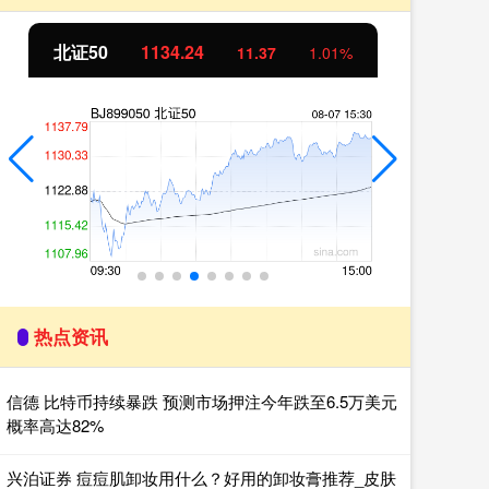
创业板指
3563.12
11.37
1.01%
47.56
热点资讯
信德 比特币持续暴跌 预测市场押注今年跌至6.5万美元
概率高达82%
兴泊证券 痘痘肌卸妆用什么？好用的卸妆膏推荐_皮肤