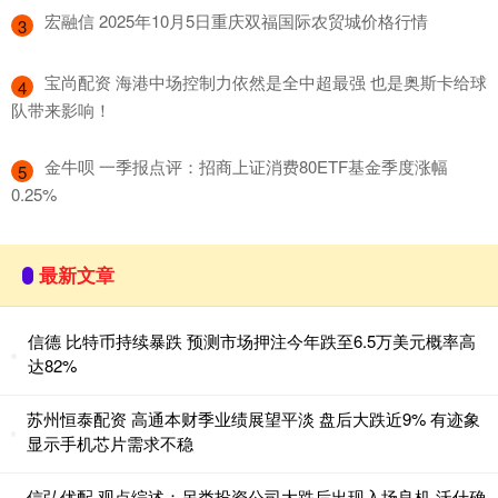
​宏融信 2025年10月5日重庆双福国际农贸城价格行情
3
​宝尚配资 海港中场控制力依然是全中超最强 也是奥斯卡给球
4
队带来影响！
​金牛呗 一季报点评：招商上证消费80ETF基金季度涨幅
5
0.25%
最新文章
信德 比特币持续暴跌 预测市场押注今年跌至6.5万美元概率高
达82%
苏州恒泰配资 高通本财季业绩展望平淡 盘后大跌近9% 有迹象
显示手机芯片需求不稳
信弘优配 观点综述：另类投资公司大跌后出现入场良机 沃什确