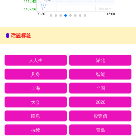
话题标签
人人生
湖北
具身
智能
上海
全国
大会
2026
降息
股壹佰
持续
青岛