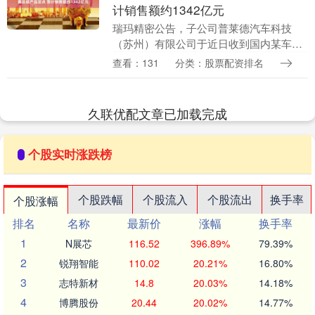
计销售额约1342亿元
瑞玛精密公告，子公司普莱德汽车科技
（苏州）有限公司于近日收到国内某车企
的定点通知，普莱德（苏州）成为其新能
查看：131
分类：股票配资排名
源车型空气弹簧总成产品的定点供应商。
根据客户目前的销售....
久联优配文章已加载完成
个股实时涨跌榜
个股跌幅
个股流入
个股流出
换手率
个股涨幅
排名
名称
最新价
涨幅
换手率
1
N展芯
116.52
396.89%
79.39%
2
锐翔智能
110.02
20.21%
16.80%
3
志特新材
14.8
20.03%
14.18%
4
博腾股份
20.44
20.02%
14.77%